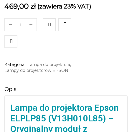
469,00
zł
(zawiera 23% VAT)
Lampa OSRAM P-VIP 240/0.8 E20.8 | Optoma UHD BenQ Acer ViewSonic
399,00
zł
399,0
Kategoria:
Lampa do projektora
,
(zawiera 23% VAT)
(zawiera
Lampy do projektorów EPSON
Opis
Lampa do projektora Epson
ELPLP85 (V13H010L85) –
Oryginalny moduł z