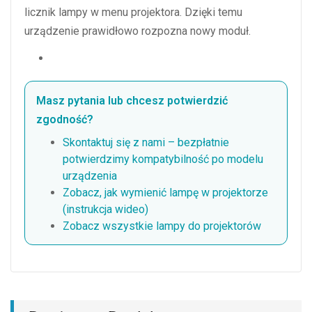
licznik lampy w menu projektora. Dzięki temu
urządzenie prawidłowo rozpozna nowy moduł.
Masz pytania lub chcesz potwierdzić
zgodność?
Skontaktuj się z nami – bezpłatnie
potwierdzimy kompatybilność po modelu
urządzenia
Zobacz, jak wymienić lampę w projektorze
(instrukcja wideo)
Zobacz wszystkie lampy do projektorów
Lampa Epson ELPLP85 V13H010L85, pasuje do EH-
TW6600, EH-TW6700, Home Cinema 3700, PowerLite
3500. Oryginalny moduł ELPLP85.