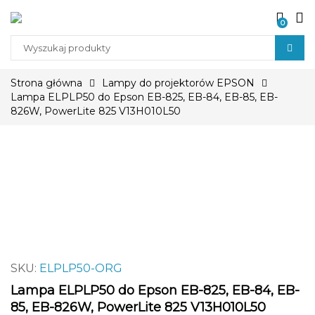
0
P
r
Strona główna
Lampy do projektorów EPSON
o
Lampa ELPLP50 do Epson EB-825, EB-84, EB-85, EB-
d
826W, PowerLite 825 V13H010L50
u
c
t
s
s
e
a
r
c
SKU:
ELPLP50-ORG
h
Lampa ELPLP50 do Epson EB-825, EB-84, EB-
85, EB-826W, PowerLite 825 V13H010L50