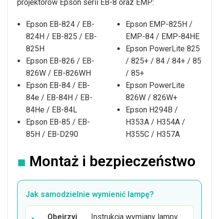
projektorów Epson serii EB-8 oraz EMP:
Epson EB-824 / EB-
Epson EMP-825H /
824H / EB-825 / EB-
EMP-84 / EMP-84HE
825H
Epson PowerLite 825
Epson EB-826 / EB-
/ 825+ / 84 / 84+ / 85
826W / EB-826WH
/ 85+
Epson EB-84 / EB-
Epson PowerLite
84e / EB-84H / EB-
826W / 826W+
84He / EB-84L
Epson H294B /
Epson EB-85 / EB-
H353A / H354A /
85H / EB-D290
H355C / H357A
■
Montaż i bezpieczeństwo
Jak samodzielnie wymienić lampę?
Obejrzyj
Instrukcja wymiany lampy