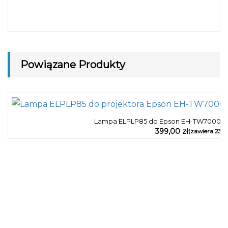
Powiązane Produkty
Lampa ELPLP85 do Epson EH-TW7000, 
399,00
zł
(zawiera 23%