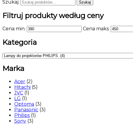
Szukaj:
Szukaj
Filtruj produkty według ceny
Cena min.
Cena maks.
Kategoria
Marka
Acer
(2)
Hitachi
(5)
JVC
(1)
LG
(1)
Optoma
(3)
Panasonic
(3)
Philips
(1)
Sony
(3)