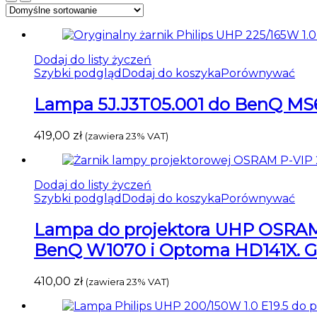
Dodaj do listy życzeń
Szybki podgląd
Dodaj do koszyka
Porównywać
Lampa 5J.J3T05.001 do BenQ M
419,00
zł
(zawiera 23% VAT)
Dodaj do listy życzeń
Szybki podgląd
Dodaj do koszyka
Porównywać
Lampa do projektora UHP OSRAM P
BenQ W1070 i Optoma HD141X. Gwar
410,00
zł
(zawiera 23% VAT)