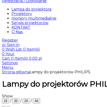
Rejestracja / Logowanie
Lampa do projektora
Projektory
moniory multimedialne
Serwis projektorów
KONTAKT
O Nas
Register
or Sign in
0
Wish List
0 Item(s)
0
Your
Cart
0 Item(s)
0,00
zł
Settings
Menu
Strona główna
Lampy do projektorów PHILIPS
Lampy do projektorów PHI
Show:
/
/
/
16
20
24
All