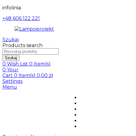
infolinia
+48 606 122 221
Szukaj
Products search
Szukaj
0
Wish List
0 Item(s)
0
Your
Cart
0 Item(s)
0,00
zł
Settings
Menu