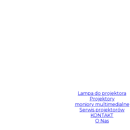
Lampa do projektora
Projektory
moniory multimedialne
Serwis projektorów
KONTAKT
O Nas